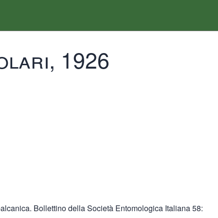
olari, 1926
 balcanica. Bollettino della Società Entomologica Italiana 58: