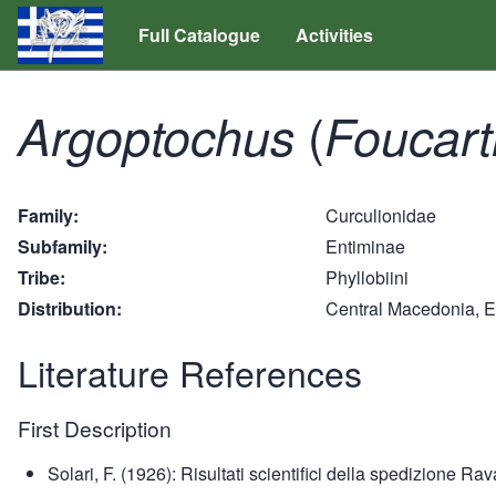
Full Catalogue
Activities
(
Argoptochus
Foucart
Family
Curculionidae
Subfamily
Entiminae
Tribe
Phyllobiini
Distribution
Central Macedonia, E
Literature References
First Description
Solari, F. (1926): Risultati scientifici della spedizione R