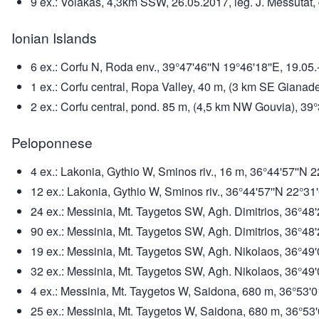
9 ex.: Volakas, 4,3km SSW, 26.05.2017, leg. J. Messutat, d
Ionian Islands
6 ex.: Corfu N, Roda env., 39°47'46''N 19°46'18''E, 19.0
1 ex.: Corfu central, Ropa Valley, 40 m, (3 km SE Gianad
2 ex.: Corfu central, pond. 85 m, (4,5 km NW Gouvia), 39
Peloponnese
4 ex.: Lakonia, Gythio W, Sminos riv., 16 m, 36°44'57''N 22
12 ex.: Lakonia, Gythio W, Sminos riv., 36°44'57''N 22°3
24 ex.: Messinia, Mt. Taygetos SW, Agh. Dimitrios, 36°48'2
90 ex.: Messinia, Mt. Taygetos SW, Agh. Dimitrios, 36°48
19 ex.: Messinia, Mt. Taygetos SW, Agh. Nikolaos, 36°49'04
32 ex.: Messinia, Mt. Taygetos SW, Agh. Nikolaos, 36°49'
4 ex.: Messinia, Mt. Taygetos W, Saidona, 680 m, 36°53'01'
25 ex.: Messinia, Mt. Taygetos W, Saidona, 680 m, 36°53'