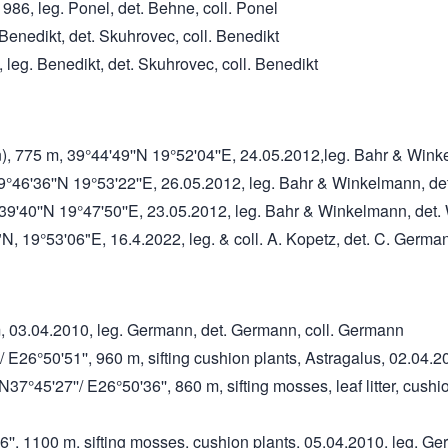
986, leg. Ponel, det. Behne, coll. Ponel
 Benedikt, det. Skuhrovec, coll. Benedikt
 leg. Benedikt, det. Skuhrovec, coll. Benedikt
ion), 775 m, 39°44'49''N 19°52'04''E, 24.05.2012,leg. Bahr & Wi
39°46'36''N 19°53'22''E, 26.05.2012, leg. Bahr & Winkelmann, d
°39'40''N 19°47'50''E, 23.05.2012, leg. Bahr & Winkelmann, det
"N, 19°53'06"E, 16.4.2022, leg. & coll. A. Kopetz, det. C. Germa
m, 03.04.2010, leg. Germann, det. Germann, coll. Germann
 E26°50'51'', 960 m, sifting cushion plants, Astragalus, 02.04.
7°45'27''/ E26°50'36'', 860 m, sifting mosses, leaf litter, cushi
56'', 1100 m, sifting mosses, cushion plants, 05.04.2010, leg. 