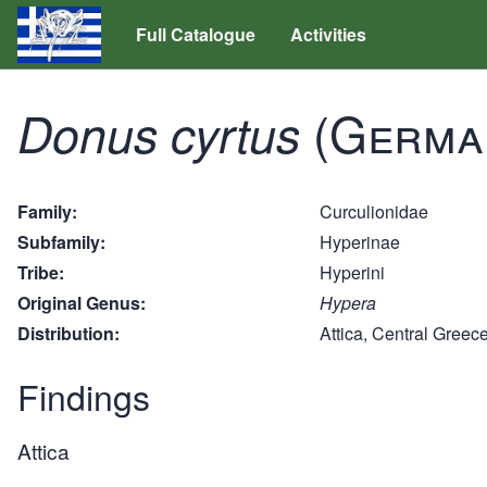
Full Catalogue
Activities
(Germa
Donus cyrtus
Family
Curculionidae
Subfamily
Hyperinae
Tribe
Hyperini
Original Genus
Hypera
Distribution
Attica, Central Greec
Findings
Attica