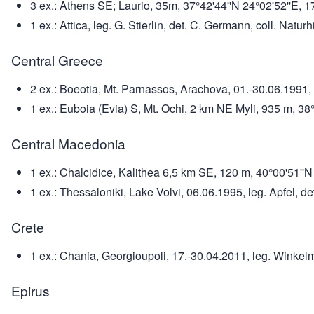
3 ex.: Athens SE; Laurio, 35m, 37°42'44''N 24°02'52''E, 1
1 ex.: Attica, leg. G. Stierlin, det. C. Germann, coll. Nat
Central Greece
2 ex.: Boeotia, Mt. Parnassos, Arachova, 01.-30.06.1991, l
1 ex.: Euboia (Evia) S, Mt. Ochi, 2 km NE Myli, 935 m, 
Central Macedonia
1 ex.: Chalcidice, Kalithea 6,5 km SE, 120 m, 40°00'51''N
1 ex.: Thessaloniki, Lake Volvi, 06.06.1995, leg. Apfel, d
Crete
1 ex.: Chania, Georgioupoli, 17.-30.04.2011, leg. Winke
Epirus