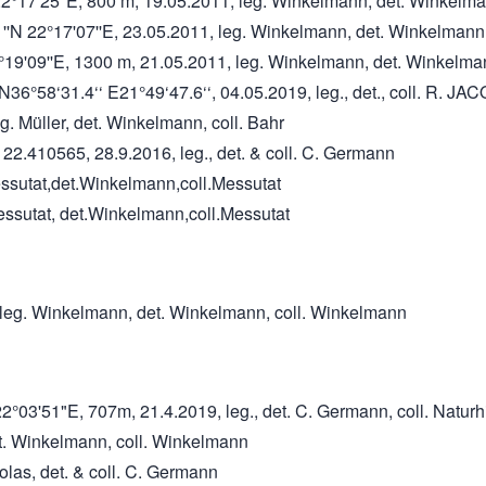
 22°17'25''E, 800 m, 19.05.2011, leg. Winkelmann, det. Winkelm
1''N 22°17'07''E, 23.05.2011, leg. Winkelmann, det. Winkelmann
22°19'09''E, 1300 m, 21.05.2011, leg. Winkelmann, det. Winkelm
58‘31.4‘‘ E21°49‘47.6‘‘, 04.05.2019, leg., det., coll. R. JA
g. Müller, det. Winkelmann, coll. Bahr
 22.410565, 28.9.2016, leg., det. & coll. C. Germann
essutat,det.Winkelmann,coll.Messutat
ssutat, det.Winkelmann,coll.Messutat
, leg. Winkelmann, det. Winkelmann, coll. Winkelmann
22°03'51"E, 707m, 21.4.2019, leg., det. C. Germann, coll. Natu
et. Winkelmann, coll. Winkelmann
olas, det. & coll. C. Germann