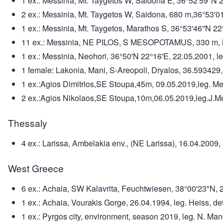
1 ex.: Messinia, Mt. Taygetos W, Saidona E, 36°52'59''N
2 ex.: Messinia, Mt. Taygetos W, Saidona, 680 m,36°53'0
1 ex.: Messinia, Mt. Taygetos, Marathos S, 36°53'46''N 
11 ex.: Messinia, NE PILOS, S MESOPOTAMUS, 330 m, N36°
1 ex.: Messinia, Neohori, 36°50'N 22°16'E, 22.05.2001, le
1 female: Lakonia, Mani, S-Areopoli, Dryalos, 36.593429,
1 ex.:Agios Dimitrios,SE Stoupa,45m, 09.05.2019,leg. M
2 ex.:Agios Nikolaos,SE Stoupa,10m,06.05.2019,leg.J.Me
Thessaly
4 ex.: Larissa, Ambelakia env., (NE Larissa), 16.04.2009
West Greece
6 ex.: Achaia, SW Kalavrita, Feuchtwiesen, 38°00'23"N, 
1 ex.: Achaia, Vourakis Gorge, 26.04.1994, leg. Heiss, d
1 ex.: Pyrgos city, environment, season 2019, leg. N. Man