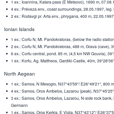
1 ex.: Ioannina, Katara pass (E Metsovo), 1690 m, 07.08.1
4 ex.: Préveza env., coast surroundings, 28.05.1997, leg.
2 ex.: Rodavgi pr. Arta env., phrygana, 400 m, 22.05.1997,
Ionian Islands
1 ex.: Corfu N, Mt. Pandokratoras, (below the radio stat
2 ex.: Corfu N, Mt. Pandokratoras, 488 m, Grava (cave), 
6 ex.: Corfu central, pond. 85 m, (4,5 km NW Gouvia), 39
1 ex.: Korfu, Ag. Mattheos, Gardiki-Castle, 40m, 39°28'36
North Aegean
1 ex.: Samos, N Mesogio, N37°43'59''/ E26°49'21'', 800 
4 ex.: Samos, Oros Ambelos, Lazarou (peak), N37°45'25''/
3 ex.: Samos, Oros Ambelos, Lazarou, N-side rock bank, N3
Germann
1 ex.: Samos, Oros Kerkis, E Vigla, N37°43'12''/ E26°37'