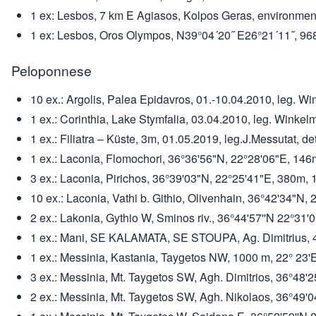
1 ex: Lesbos, 7 km E Agiasos, Kolpos Geras, environment
1 ex: Lesbos, Oros Olympos, N39°04´20˝ E26°21´11˝, 968
Peloponnese
10 ex.: Argolis, Palea Epidavros, 01.-10.04.2010, leg. 
1 ex.: Corinthia, Lake Stymfalia, 03.04.2010, leg. Winke
1 ex.: Filiatra – Küste, 3m, 01.05.2019, leg.J.Messutat, 
1 ex.: Laconia, Flomochori, 36°36'56"N, 22°28'06"E, 146m
3 ex.: Laconia, Pirichos, 36°39'03"N, 22°25'41"E, 380m, 
10 ex.: Laconia, Vathi b. Githio, Olivenhain, 36°42'34"N,
2 ex.: Lakonia, Gythio W, Sminos riv., 36°44'57''N 22°31
1 ex.: Mani, SE KALAMATA, SE STOUPA, Ag. Dimitrius, 45 m
1 ex.: Messinia, Kastania, Taygetos NW, 1000 m, 22° 23'E
3 ex.: Messinia, Mt. Taygetos SW, Agh. Dimitrios, 36°48'
2 ex.: Messinia, Mt. Taygetos SW, Agh. Nikolaos, 36°49'0