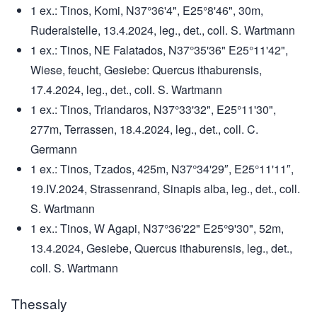
1 ex.: Tinos, Komi, N37°36'4", E25°8'46", 30m,
Ruderalstelle, 13.4.2024, leg., det., coll. S. Wartmann
1 ex.: Tinos, NE Falatados, N37°35'36" E25°11'42",
Wiese, feucht, Gesiebe: Quercus ithaburensis,
17.4.2024, leg., det., coll. S. Wartmann
1 ex.: Tinos, Triandaros, N37°33'32", E25°11'30",
277m, Terrassen, 18.4.2024, leg., det., coll. C.
Germann
1 ex.: Tinos, Tzados, 425m, N37°34'29″, E25°11'11″,
19.IV.2024, Strassenrand, Sinapis alba, leg., det., coll.
S. Wartmann
1 ex.: Tinos, W Agapi, N37°36'22" E25°9'30", 52m,
13.4.2024, Gesiebe, Quercus ithaburensis, leg., det.,
coll. S. Wartmann
Thessaly