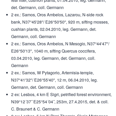
leaf litter, cushion plants, 01.04.2010, leg. Germann,
det. Germann, coll. Germann
2 ex.: Samos, Oros Ambelos, Lazarou, N-side rock
bank, N37°45'28''/ E26°50'50'', 920 m, sifting mosses,
cushian plants, 02.04.2010, leg. Germann, det.
Germann, coll. Germann
2 ex.: Samos, Oros Ambelos, N Mesogio, N37°44'47''/
E26°50'13'', 1040 m, sifting Quercus coccifera,
03.04.2010, leg. Germann, det. Germann, coll.
Germann
2 ex.: Samos, W Pytagorio, Artemisia-temple,
N37°41'32''/ E26°55'40'', 12 m, 06.04.2010, leg.
Germann, det. Germann, coll. Germann
2 ex: Lesbos, 4 km E Sigri, petrified forest environment,
N39°12´37˝ E25°54´04˝, 253m, 27.4.2015, det. & coll.
C. Braunert & C. Germann