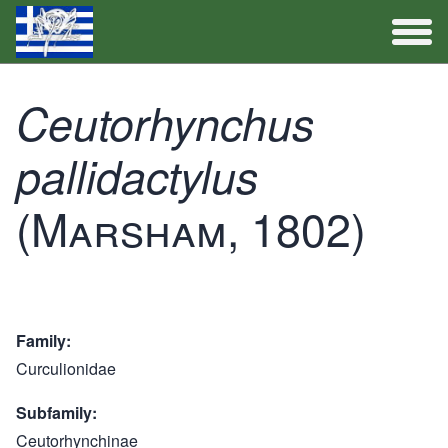
Full Catalogue
Ceutorhynchus
Activities
pallidactylus
(Marsham, 1802)
Family
Curculionidae
Subfamily
Ceutorhynchinae