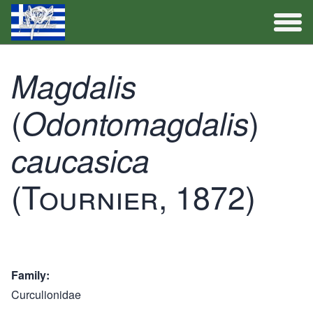
Full Catalogue
Magdalis
(
Activities
)
Odontomagdalis
caucasica
(Tournier, 1872)
Family
Curculionidae