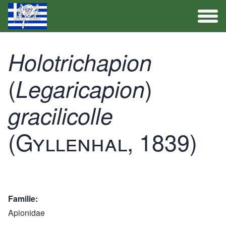
Artenliste
Holotrichapion
(
Aktivitäten
)
Legaricapion
gracilicolle
(Gyllenhal, 1839)
Familie
Apionidae