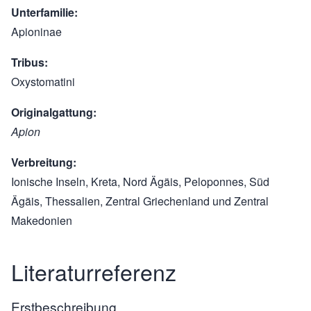
Unterfamilie
Apioninae
Tribus
Oxystomatini
Originalgattung
Apion
Verbreitung
Ionische Inseln, Kreta, Nord Ägäis, Peloponnes, Süd
Ägäis, Thessalien, Zentral Griechenland und Zentral
Makedonien
Literaturreferenz
Erstbeschreibung