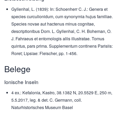
Gyllenhal, L. (1839): In: Schoenherr C. J.: Genera et
species curculionidum, cum synonymia hujus familiae.
Species novae aut hactenus minus cognitae,
descriptionibus Dom. L. Gyllenhal, C. H. Boheman, O.
J. Fahraeus et entomologis aliis illustratae. Tomus
quintus, pars prima. Supplementum continens Parisiis:
Roret; Lipsiae: Fleischer, pp. 1-456.
Belege
Ionische Inseln
4 ex.: Kefalonia, Kastro, 38.1382 N, 20.5529 E, 250 m,
5.5.2017, leg. & det. C. Germann, coll.
Naturhistorisches Museum Basel