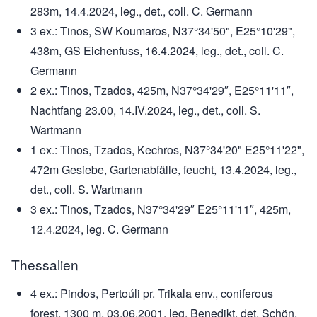
283m, 14.4.2024, leg., det., coll. C. Germann
3 ex.: Tinos, SW Koumaros, N37°34'50", E25°10'29",
438m, GS Eichenfuss, 16.4.2024, leg., det., coll. C.
Germann
2 ex.: Tinos, Tzados, 425m, N37°34'29″, E25°11'11″,
Nachtfang 23.00, 14.IV.2024, leg., det., coll. S.
Wartmann
1 ex.: Tinos, Tzados, Kechros, N37°34'20" E25°11'22",
472m Gesiebe, Gartenabfälle, feucht, 13.4.2024, leg.,
det., coll. S. Wartmann
3 ex.: Tinos, Tzados, N37°34'29″ E25°11'11″, 425m,
12.4.2024, leg. C. Germann
Thessalien
4 ex.: Pindos, Pertoúli pr. Trikala env., coniferous
forest, 1300 m, 03.06.2001, leg. Benedikt, det. Schön,