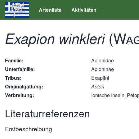
Artenliste
Aktivitäten
(Wag
Exapion winkleri
Familie
Apionidae
Unterfamilie
Apioninae
Tribus
Exapiini
Originalgattung
Apion
Verbreitung
Ionische Inseln, Pel
Literaturreferenzen
Erstbeschreibung