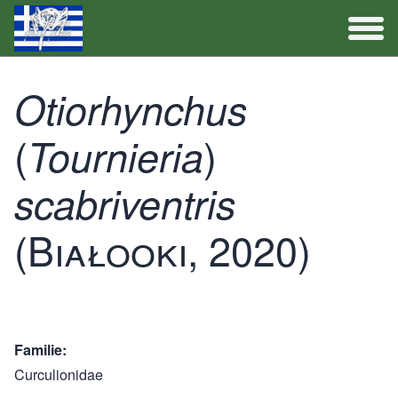
Artenliste
Otiorhynchus
(
Aktivitäten
)
Tournieria
scabriventris
(Białooki, 2020)
Familie
Curculionidae