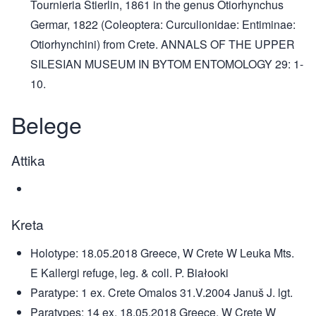
Tournieria Stierlin, 1861 in the genus Otiorhynchus
Germar, 1822 (Coleoptera: Curculionidae: Entiminae:
Otiorhynchini) from Crete. ANNALS OF THE UPPER
SILESIAN MUSEUM IN BYTOM ENTOMOLOGY 29: 1-
10.
Belege
Attika
Kreta
Holotype: 18.05.2018 Greece, W Crete W Leuka Mts.
E Kallergi refuge, leg. & coll. P. Białooki
Paratype: 1 ex. Crete Omalos 31.V.2004 Januš J. lgt.
Paratypes: 14 ex. 18.05.2018 Greece, W Crete W