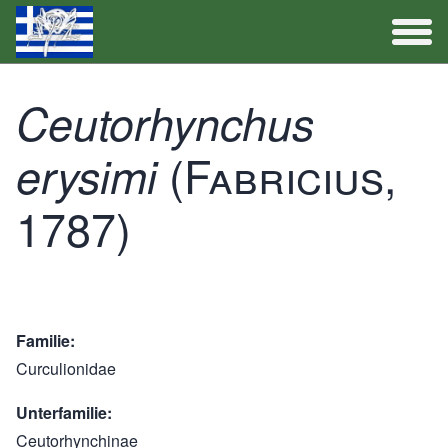
Artenliste
Ceutorhynchus
Aktivitäten
(Fabricius,
erysimi
1787)
Familie
Curculionidae
Unterfamilie
Ceutorhynchinae