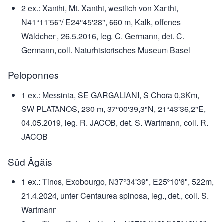
2 ex.: Xanthi, Mt. Xanthi, westlich von Xanthi,
N41°11'56"/ E24°45'28", 660 m, Kalk, offenes
Wäldchen, 26.5.2016, leg. C. Germann, det. C.
Germann, coll. Naturhistorisches Museum Basel
Peloponnes
1 ex.: Messinia, SE GARGALIANI, S Chora 0,3Km,
SW PLATANOS, 230 m, 37°00'39,3"N, 21°43'36,2"E,
04.05.2019, leg. R. JACOB, det. S. Wartmann, coll. R.
JACOB
Süd Ägäis
1 ex.: Tinos, Exobourgo, N37°34'39", E25°10'6", 522m,
21.4.2024, unter Centaurea spinosa, leg., det., coll. S.
Wartmann