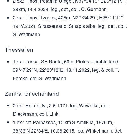
2 ex.: Tinos, Potamia Umgb., N37°34'13" E25°12'19",
283m, 14.4.2024, leg., det., coll. C. Germann
2 ex.: Tinos, Tzados, 425m, N37°34'29″, E25°11'11″,
19.IV.2024, Strassenrand, Sinapis alba, leg., det., coll.
S. Wartmann
Thessalien
1 ex.: Larisa, SE Rodia, 60m, Pinios + arable land,
39°47'29''N, 22°23'12''E, 18.11.2022, leg. & coll. T.
Forcke, det. S. Wartmann
Zentral Griechenland
2 ex.: Eritrea, N., 3.5.1971, leg. Wewalka, det.
Dieckmann, coll. Link
1 ex.: Mt. Parnassos, 10 km S Amfiklia, 1670 m,
38°33'N 22°34'E, 10.06.2015, leg. Winkelmann, det.